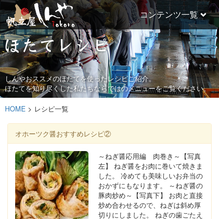
コンテンツ一覧
しんやおススメのほたてを使ったレシピご紹介。
ほたてを知り尽くした私たちならではのメニューをご覧ください。
HOME
>
レシピ一覧
オホーツク醤おすすめレシピ②
～ねぎ醤応用編 肉巻き～【写真
左】 ねぎ醤をお肉に巻いて焼きま
した。 冷めても美味しいお弁当の
おかずにもなります。 ～ねぎ醤の
豚肉炒め～【写真下】 お肉と直接
炒め合わせるので、ねぎは斜め厚
切りにしました。 ねぎの歯ごたえ