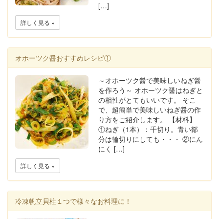
[…]
詳しく見る »
オホーツク醤おすすめレシピ①
～オホーツク醤で美味しいねぎ醤
を作ろう～ オホーツク醤はねぎと
の相性がとてもいいです。 そこ
で、超簡単で美味しいねぎ醤の作
り方をご紹介します。 【材料】
①ねぎ（1本）：千切り。青い部
分は輪切りにしても・・・ ②にん
にく […]
詳しく見る »
冷凍帆立貝柱１つで様々なお料理に！